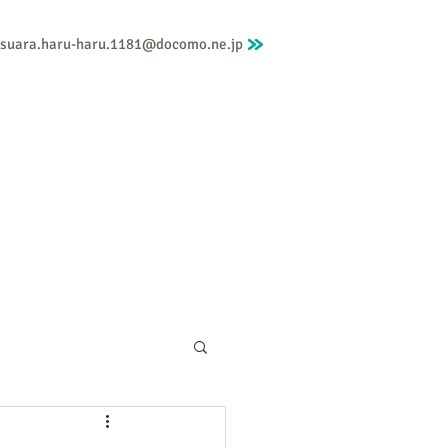
gsuara.haru-haru.1181@docomo.ne.jp
個人セッション
メニューと料金
More