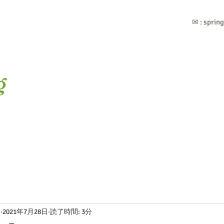
✉ :
sprin
g
セラピールーム Spring Light (ｽﾌﾟﾘﾝｸﾞﾗｲﾄ) Home
プロフィール
I
2021年7月28日
読了時間: 3分