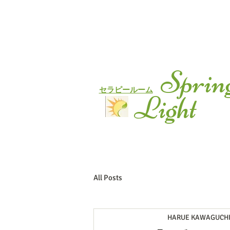
Sprin
セラピールーム
Light
All Posts
HARUE KAWAGUCH