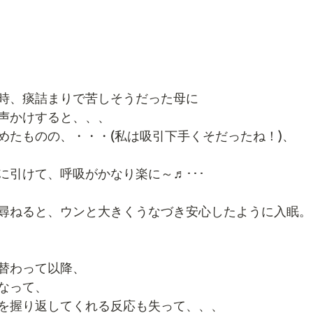
時、痰詰まりで苦しそうだった母に
声かけすると、、、
めたものの、・・・(私は吸引下手くそだったね！)、
に引けて、呼吸がかなり楽に～♬･･･
尋ねると、ウンと大きくうなづき安心したように入眠。
替わって以降、
なって、
を握り返してくれる反応も失って、、、