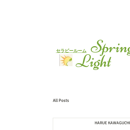
Sprin
セラピールーム
Light
All Posts
HARUE KAWAGUCH