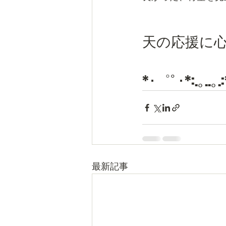
天の応援に心
*･゜ﾟ･*:.｡..｡.:
最新記事