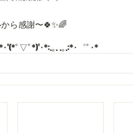
から感謝〜🍀✨🌈
*･'(*ﾟ▽ﾟ*)'･*:.｡. .｡.:*･゜ﾟ･*