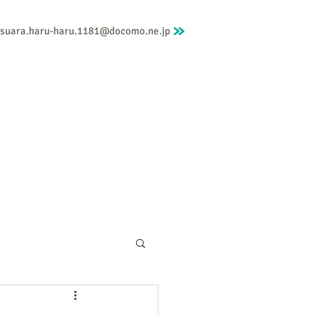
gsuara.haru-haru.1181@docomo.ne.jp
個人セッション
メニューと料金
More