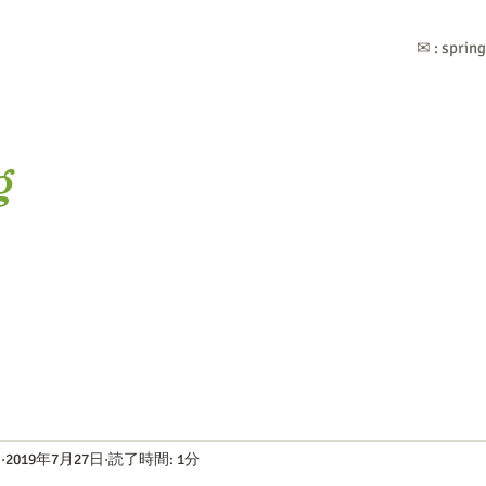
✉ :
sprin
g
セラピールーム Spring Light (ｽﾌﾟﾘﾝｸﾞﾗｲﾄ) Home
プロフィール
I
2019年7月27日
読了時間: 1分