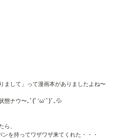
りまして」って漫画本がありましたよね〜
ウ〜｡ﾟ(ﾟ´ω`ﾟ)ﾟ｡💦
たら、
パンを持ってワザワザ来てくれた・・・