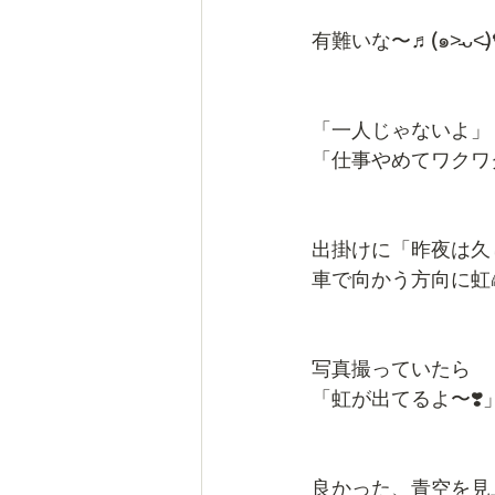
有難いな〜♬(๑˃̵ᴗ˂̵)
「一人じゃないよ」
「仕事やめてワクワク
出掛けに「昨夜は久
車で向かう方向に虹
写真撮っていたら
「虹が出てるよ〜❣
良かった、青空を見上