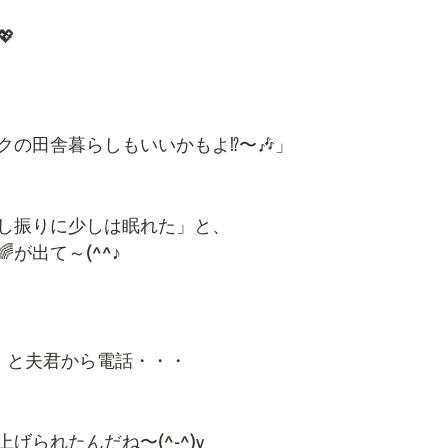
💖
の田舎暮らしもいいかもよ⁉️〜🎶」
し振りに少しは眠れた」と、
が出て～(^^♪
️」と夫君から電話・・・
げられたんだね〜(^-^)v