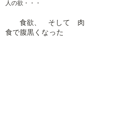
人の欲・・・
　　食欲、　そして　肉
食で腹黒くなった
詳細は、
講義参加者の大先輩・栫井さんのブロ
グに細かく書かれているので、
ちゃっかり、リンク張っておきますね
～～　  ｴﾍﾍ　 (^_^;)ゞ
https://blog.excite.co.jp/kakoirie/279751
75/