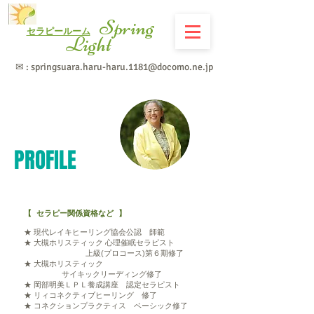
Spring
セラピールーム
Light
✉ :
springsuara.haru-haru.1181@docomo.ne.jp
PROFILE
【 セラピー関係資格など 】
★ 現代レイキヒーリング協会公認 師範
★ 大槻ホリスティック 心理催眠セラピスト
上級(プロコース)第６期修了
★ 大槻ホリスティック
サイキックリーディング修了
★ 岡部明美ＬＰＬ養成講座 認定セラピスト
★ リィコネクティブヒーリング 修了
★ コネクションプラクティス ベーシック修了