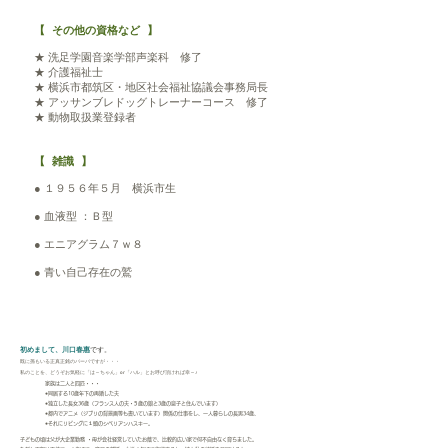
【 その他の資格など 】
★ 洗足学園音楽学部声楽科 修了
★ 介護福祉士
★ 横浜市都筑区・地区社会福祉協議会事務局長
★ アッサンブレドッグトレーナーコース 修了
★ 動物取扱業登録者
【 雑識 】
● １９５６年５
月 横浜市生
● 血液型 ：Ｂ型
● エニアグラム７ｗ８
● 青い自己存在の鷲
初めまして、川口春惠
です。
既に孫もいる正真正銘のバーバですが・・・
私のことを、どうぞお気軽に「は～ちゃん」or「ハル」とお呼び頂ければ幸～♪
家族は二人と四匹・・・
●同居する10歳年下の再婚した夫
●独立した長女36
歳（フランス人の夫・
5
歳の娘と3歳の息子と住んでいます）
●都内でアニメ（ジブリの背景画等も書いています）関係の仕事をし、一人暮らしの長男34歳、
●それにリビングに
１
頭のシベリアンハスキー。
子どもの頃は父が大企業勤務 ・母が会社経営していたお蔭で、比較的広い家で何不自由なく育ちました。