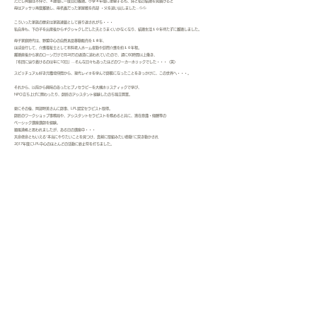
ただし両親は不仲で、
４
歳頃に一度目の離婚。小学
４
年頃に復縁するも、姉と私の結婚を見届けると
母はアッサリ再度離婚し、母名義だった家屋敷を売却 ・父を追い出しました…💦💦
こういった家族の歴史は家族連鎖として繰り返されがち・・・
私自身も、下の子を出産後からギクシャクしだした夫とうまくいかなくなり、結婚生活
１０
年待たずに離婚しました。
母子家庭時代は、野菜中心の自然食品移動販売を
１８
年、
ほぼ並行して、介護福祉士として有料老人ホーム夜勤や訪問介護を約
１０
年程。
離婚直後から家のローンだけで月28万の返済に追われていたので、週に60時間以上働き、
「布団に辿り着けるのは年に10日」…そんな日々もあったほどのワーカーホリックでした・・・（笑）
スピリチュアル好き元職場仲間から、現代レイキを学んで師範になったことをきっかけに、この世界へ・・・。
それから、以前から興味のあったヒプノセラピーを大槻ホリスティックで学び、
NPO立ち上げに関わったり、師匠のアシスタント経験したのち独立開業。
更にその後、岡部明美さんに師事、LPL認定セラピスト取得。
師匠のワークショップ事務局や、アシスタントセラピストを務めると共に、潜在意識・傾聴等の
ベーシック講座講師を経験。
順風満帆と思われましたが、ある日の講座中・・・
天命使命ともいえる“本当にやりたいことを見つけ、真剣に取組みたい衝動”に突き動かされ
2017年度にLPL中心のほとんどの活動に終止符を打ちました。
現在は自宅裏庭ミニログハウスのセラピールームで個人セッション中心。
地域ボランティアで、町内会長を3年務めたのち、地区社会福祉協議会事務局長になって只今
8
年目です。
今後の私の目標は・・・
①刑務所受刑者のセラピー。
②地域での子どもから高齢者までの食堂的な居場所づくり。
③人間や見えない存在や動物との交流を通して、地球の状況を改善したい。
④学んできたことを、お伝えしていく講座を開く。
何も隠すことなく自分の人生を書き綴ったのは、
この全ての流れが、私の今を形作ってきたと、
​すべての流れには、何一つ偶然がないと思うからです。
​長文お読みいただき感謝致します～🍀✨🌈💓