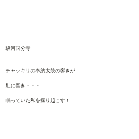
駿河国分寺
チャッキリの奉納太鼓の響きが
肚に響き・・・
眠っていた私を揺り起こす！
春、　春、　春だ